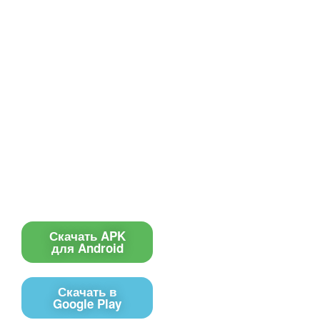
Все для создания
Ресурсы
слайд-шоу
О сервисе
Информеры
Требования к ТВ
Шаблоны
Новости
Инструкции
Вопрос-ответ
Приложение для ТВ
Поиск по сайту
Приложение
Скачать APK
для Android
Скачать в
Google Play