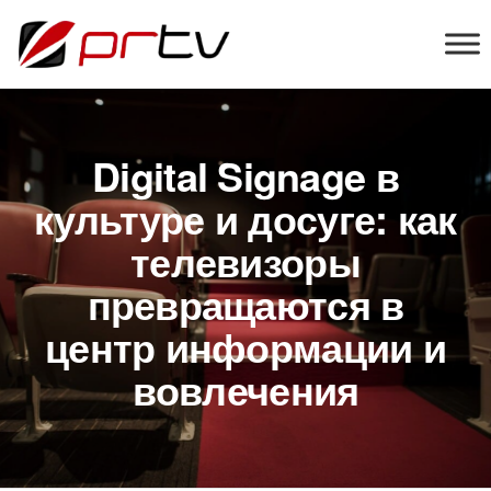
PRTV
онлайн-
конструктор
слайд-шоу
для
телевизоров
Digital Signage в
культуре и досуге: как
телевизоры
превращаются в
центр информации и
вовлечения