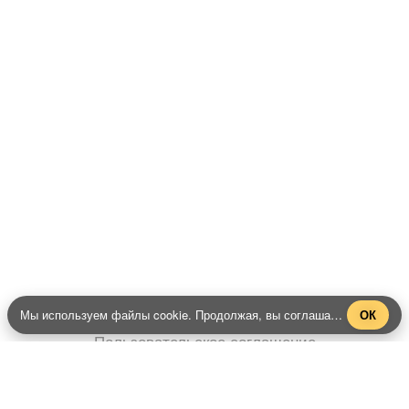
Вконтакте
Telegram
Youtube
MAX
– Программное обеспечение, для
PRTV
удалённого управления контентом на экранах
телевизоров Смарт ТВ в онлайн-режиме (digital
signage).
2019 — 2026 @ prtv.su
Мы используем файлы cookie. Продолжая, вы соглашаетесь с нашей
ОК
Пользовательское соглашение