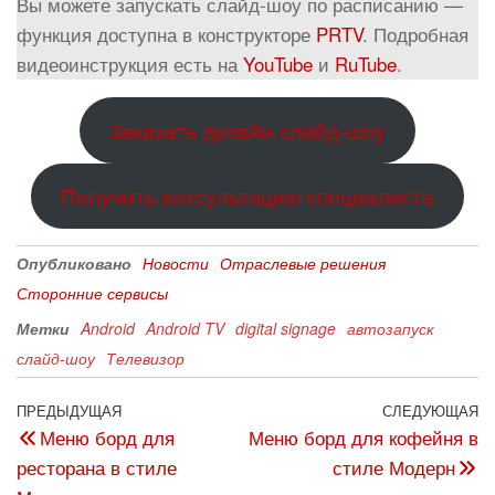
Вы можете запускать слайд-шоу по расписанию —
функция доступна в конструкторе
PRTV
. Подробная
видеоинструкция есть на
YouTube
и
RuTube
.
Заказать дизайн слайд-шоу
Получить консультацию специалиста
Опубликовано
Новости
Отраслевые решения
Сторонние сервисы
Метки
Android
Android TV
digital signage
автозапуск
слайд-шоу
Телевизор
ПРЕДЫДУЩАЯ
СЛЕДУЮЩАЯ
Меню борд для
Меню борд для кофейня в
ресторана в стиле
стиле Модерн