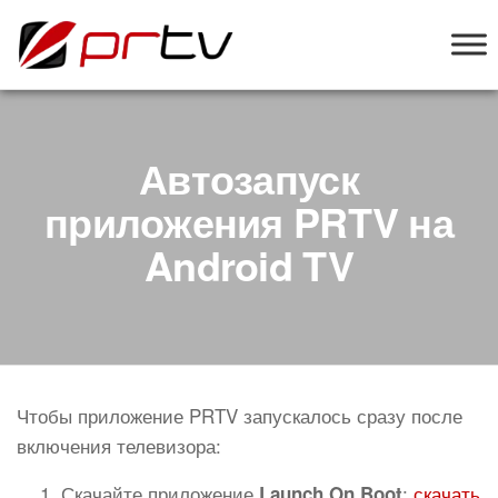
PRTV
онлайн-
конструктор
слайд-шоу
для
телевизоров
Автозапуск
приложения PRTV на
Android TV
Чтобы приложение PRTV запускалось сразу после
включения телевизора:
Скачайте приложение
:
скачать
Launch On Boot