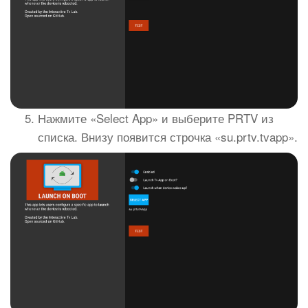
Нажмите «Select App» и выберите PRTV из
списка. Внизу появится строчка «su.prtv.tvapp».