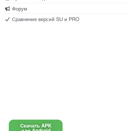
Форум
Сравнение версий SU и PRO
Все для создания
Ресурсы
слайд-шоу
О сервисе
Информеры
Требования к ТВ
Шаблоны
Новости
Инструкции
Вопрос-ответ
Приложение для ТВ
Поиск по сайту
Приложение
Скачать APK
для Android