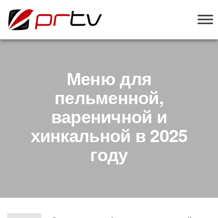
PRTV
онлайн-
конструктор
слайд-шоу
для
телевизоров
Меню для
пельменной,
вареничной и
хинкальной в 2025
году