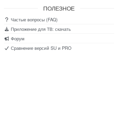
ПОЛЕЗНОЕ
Частые вопросы (FAQ)
Приложение для ТВ: скачать
Форум
Сравнение версий SU и PRO
Все для создания
Ресурсы
слайд-шоу
О сервисе
Информеры
Требования к ТВ
Шаблоны
Новости
Инструкции
Вопрос-ответ