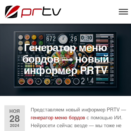
PRTV
онлайн-
конструктор
слайд-шоу
для
телевизоров
Генератор меню
бордов — новый
информер PRTV
Представляем новый информер PRTV —
НОЯ
28
генератор меню бордов
с помощью ИИ.
Нейросети сейчас везде — мы тоже не
2024