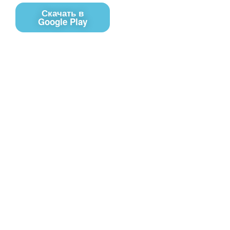
Скачать в
Google Play
Контакты
Чат поддержки
E-mail
Соц сети
Вконтакте
Telegram
Youtube
MAX
– Программное обеспечение, для
PRTV
удалённого управления контентом на экранах