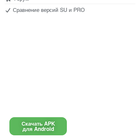
Сравнение версий SU и PRO
Все для создания
Ресурсы
слайд-шоу
О сервисе
Информеры
Требования к ТВ
Шаблоны
Новости
Инструкции
Вопрос-ответ
Приложение для ТВ
Поиск по сайту
Приложение
Скачать APK
для Android