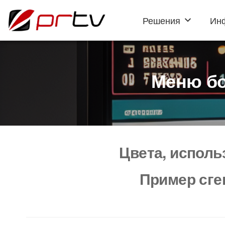
Решения
Ин
PRTV
онлайн-
конструктор
слайд-шоу
для
телевизоров
Меню бо
Цвета, испол
Пример сге