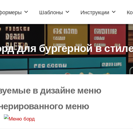
формеры
Шаблоны
Инструкции
Ко
рд для бургерной в стил
ьзуемые в дизайне меню
нерированного меню