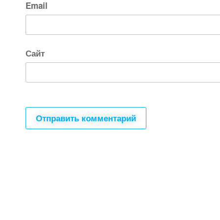
Email
Сайт
Все для создания
Ресурсы
слайд-шоу
О сервисе
Информеры
Требования к ТВ