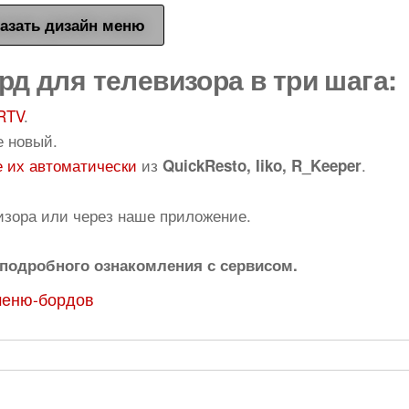
азать дизайн меню
рд для телевизора в три шага:
RTV
.
е новый.
 их автоматически
из
.
QuickResto, Iiko, R_Keeper
изора или через наше приложение.
подробного ознакомления с сервисом.
меню-бордов