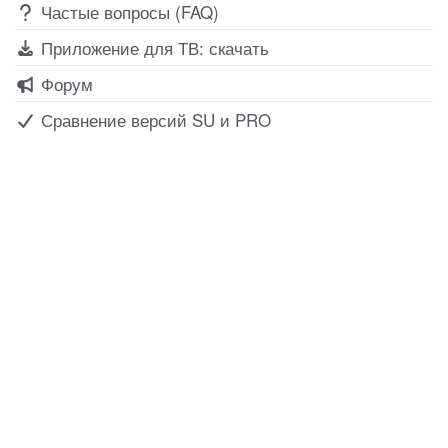
Частые вопросы (FAQ)
Приложение для ТВ: скачать
Форум
Сравнение версий SU и PRO
Все для создания
Ресурсы
слайд-шоу
О сервисе
Информеры
Требования к ТВ
Шаблоны
Новости
Инструкции
Вопрос-ответ
Приложение для ТВ
Поиск по сайту
Приложение