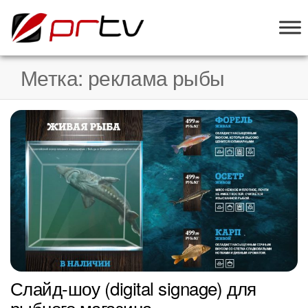
PRTV
онлайн-
конструктор
слайд-шоу
Метка:
реклама рыбы
для
телевизоров
Слайд-шоу (digital signage) для
рыбного магазина