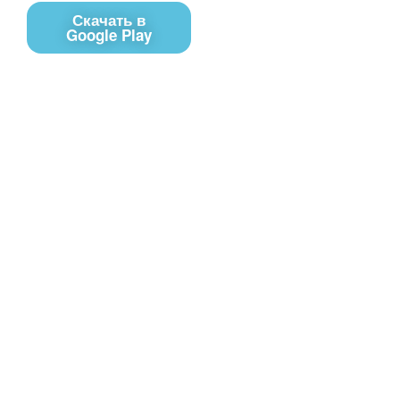
Скачать в
Google Play
Контакты
Чат поддержки
E-mail
Соц сети
Вконтакте
Telegram
Youtube
MAX
– Программное обеспечение, для
PRTV
удалённого управления контентом на экранах