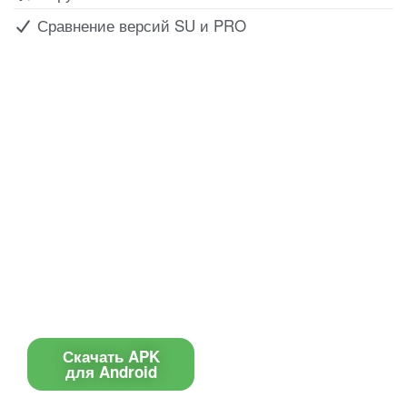
Сравнение версий SU и PRO
Все для создания
Ресурсы
слайд-шоу
О сервисе
Информеры
Требования к ТВ
Шаблоны
Новости
Инструкции
Вопрос-ответ
Приложение для ТВ
Поиск по сайту
Приложение
Скачать APK
для Android