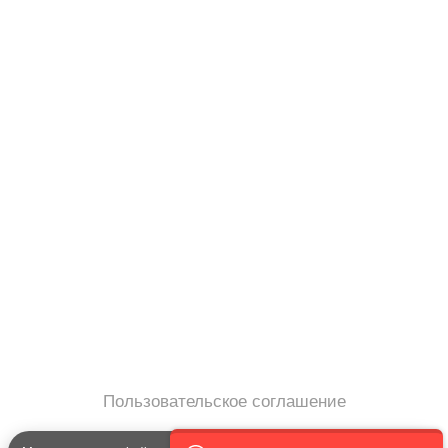
Соц сети
Вконтакте
Telegram
Youtube
MAX
– Программное обеспечение, для
PRTV
удалённого управления контентом на экранах
телевизоров Смарт ТВ в онлайн-режиме (digital
signage).
2019 — 2026 @ prtv.su
Пользовательское соглашение