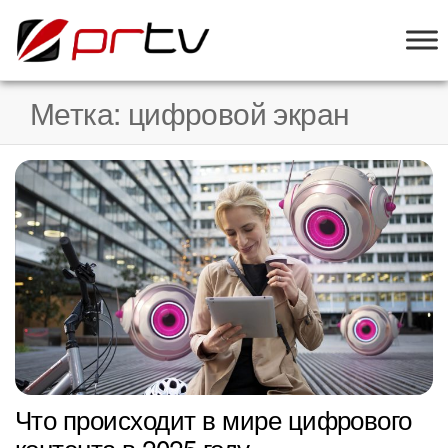
PRTV
онлайн-
конструктор
слайд-шоу
Метка:
цифровой экран
для
телевизоров
Что происходит в мире цифрового
контента в 2025 году