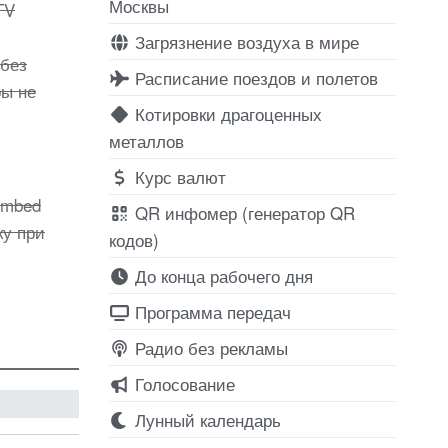
Москвы
TV
Загрязнение воздуха в мире
 без
Расписание поездов и полетов
ры не
Котировки драгоценных
металлов
Курс валют
embed
QR инфомер (генератор QR
ку при
кодов)
До конца рабочего дня
Программа передач
Радио без рекламы
Голосование
Лунный календарь