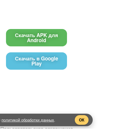
Приложение
Контакты
Чат поддержки
Скачать APK для
Android
E-mail
Скачать в Google
Play
управления контентом на экранах телевизоров Смарт ТВ 
signage).
2019 — 2026 @ prtv.su
й
политикой обработки данных
.
ОК
Пользовательское соглашение