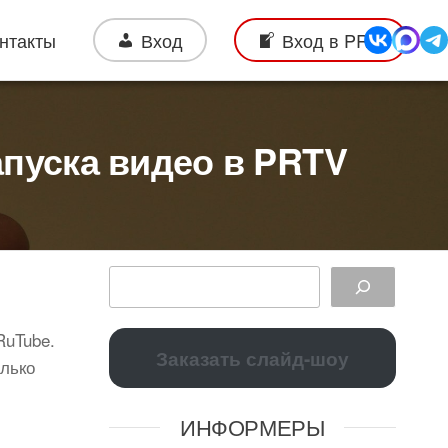
нтакты
Вход
Вход в PRO
апуска видео в PRTV
RuTube.
Заказать слайд-шоу
олько
ИНФОРМЕРЫ