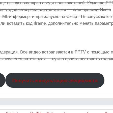
ще не так популярен среди пользователей. Команда PR
ась удовлетворена результатами — видеоролики Nuum
HTML-информер, и при запуске на Смарт ТВ запускаются
ли вставить код iframe, дополнительно менять парамет
одерация. Все видео встраиваются в PRTV с помощью 
о включается автозапуск — нужно просто поставить галоч
Получить консультацию специалиста