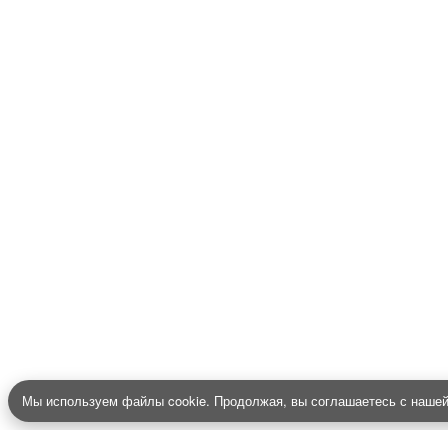
Все для создания
Ресурсы
слайд-шоу
О сервисе
Информеры
Требования к ТВ
Шаблоны
Новости
Инструкции
Вопрос-ответ
Приложение для ТВ
Поиск по сайту
– Программное обеспечение, для удалённого 
PRTV
Мы используем файлы cookie. Продолжая, вы соглашаетесь с наше