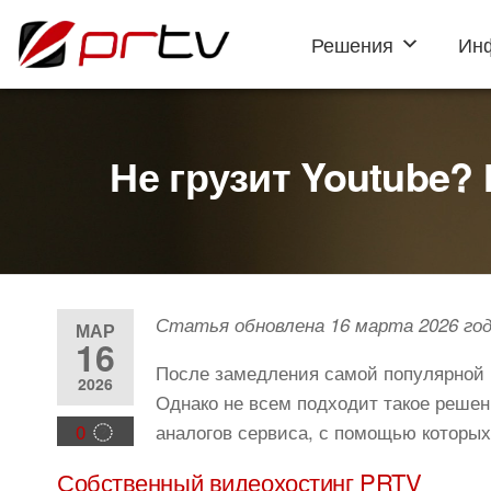
Решения
Ин
PRTV
онлайн-
конструктор
слайд-шоу
для
телевизоров
Не грузит Youtube?
Статья обновлена 16 марта 2026 год
МАР
16
После замедления самой популярной 
2026
Однако не всем подходит такое решен
0
аналогов сервиса, с помощью которых
Собственный видеохостинг PRTV