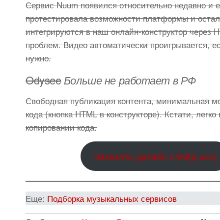
Сервис Nuum появился относительно недавно и е
протестировала возможности платформы и остал
интегрируются в наш онлайн-конструктор через 
проблем. Видео автоматически проигрывается, ес
нужно.
Odysee
Больше не работает в РФ
Свободная публикация контента, минимальная м
кода (кнопка HTML в конструкторе). Кстати, легк
копировании кода.
Заказать дизайн слайд-шоу
Еще:
Подборка музыкальных сервисов