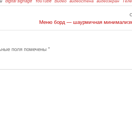
и
digital signage
YouTube
Видео
видеостена
видеоэкран
Теле
Меню борд — шаурмичная минимализ
ьные поля помечены
*