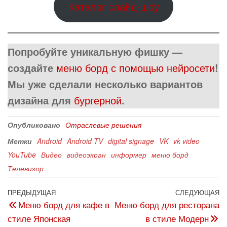
Каталог слайд-шоу
Попробуйте уникальную фишку —
создайте
меню борд с помощью нейросети
!
Мы уже сделали несколько вариантов
дизайна для
бургерной
.
Опубликовано
Отраслевые решения
Метки
Android
Android TV
digital signage
VK
vk video
YouTube
Видео
видеоэкран
информер
меню борд
Телевизор
ПРЕДЫДУЩАЯ
СЛЕДУЮЩАЯ
Меню борд для кафе в
Меню борд для ресторана
стиле Японская
в стиле Модерн