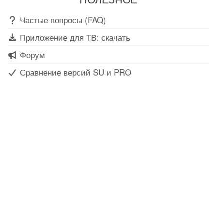
Частые вопросы (FAQ)
Приложение для ТВ: скачать
Форум
Сравнение версий SU и PRO
Все для создания
Ресурсы
слайд-шоу
О сервисе
Информеры
Требования к ТВ
Шаблоны
Новости
Инструкции
Вопрос-ответ
Приложение для ТВ
Поиск по сайту