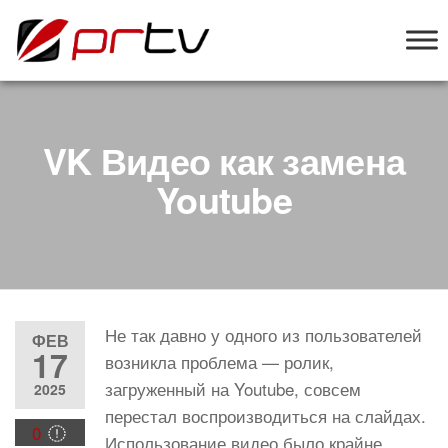
PRTV
онлайн-
конструктор
слайд-шоу
для
телевизоров
VK Видео как замена
Youtube
Не так давно у одного из пользователей
ФЕВ
17
возникла проблема — ролик,
загруженный на Youtube, совсем
2025
перестал воспроизводиться на слайдах.
0
Использование видео было крайне