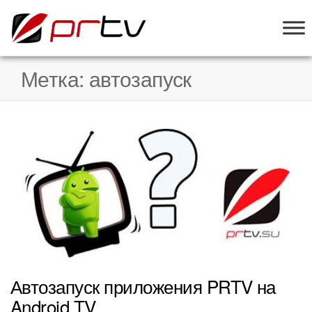
PRTV
онлайн-
конструктор
слайд-шоу
Метка:
автозапуск
для
телевизоров
Автозапуск приложения PRTV на
Android TV