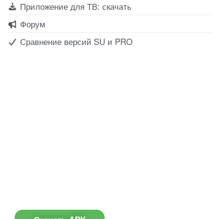
Приложение для ТВ: скачать
Форум
Сравнение версий SU и PRO
Все для создания
Ресурсы
слайд-шоу
О сервисе
Информеры
Требования к ТВ
Шаблоны
Новости
Инструкции
Вопрос-ответ
Приложение для ТВ
Поиск по сайту
Приложение