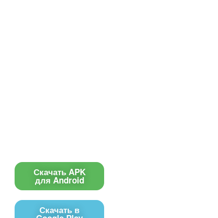
Все для создания
Ресурсы
слайд-шоу
О сервисе
Информеры
Требования к ТВ
Шаблоны
Новости
Инструкции
Вопрос-ответ
Приложение для ТВ
Поиск по сайту
Приложение
Скачать APK
для Android
Скачать в
Google Play