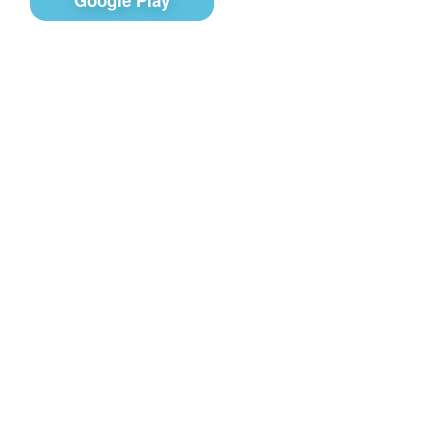
Контакты
Чат поддержки
E-mail
Соц сети
Вконтакте
Telegram
Youtube
MAX
– Программное обеспечение, для
PRTV
удалённого управления контентом на экранах
телевизоров Смарт ТВ в онлайн-режиме (digital
signage).