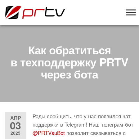
PRTV
онлайн-
конструктор
слайд-шоу
для
телевизоров
Как обратиться
в техподдержку PRTV
через бота
Рады сообщить, что у нас появился чат
АПР
03
поддержки в Telegram! Наш телеграм-бот
@PRTVsuBot
позволит связываться с
2025