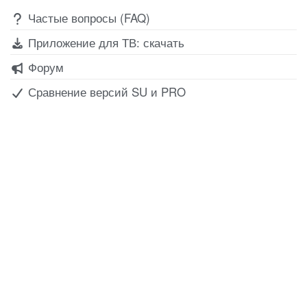
Частые вопросы (FAQ)
Приложение для ТВ: скачать
Форум
Сравнение версий SU и PRO
Все для создания
Ресурсы
слайд-шоу
О сервисе
Информеры
Требования к ТВ
Шаблоны
Новости
Инструкции
Вопрос-ответ
Приложение для ТВ
Поиск по сайту