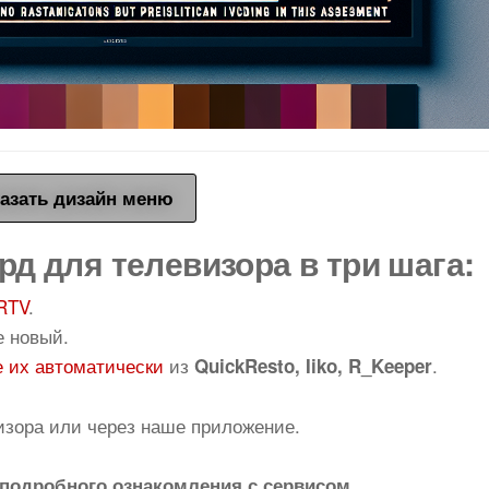
азать дизайн меню
рд для телевизора в три шага:
RTV
.
е новый.
 их автоматически
из
.
QuickResto, Iiko, R_Keeper
изора или через наше приложение.
подробного ознакомления с сервисом.