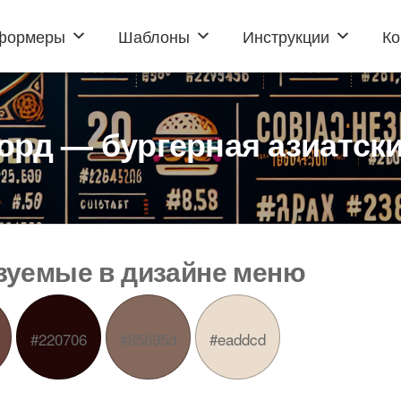
формеры
Шаблоны
Инструкции
Ко
орд — бургерная азиатски
ьзуемые в дизайне меню
#220706
#85695d
#eaddcd