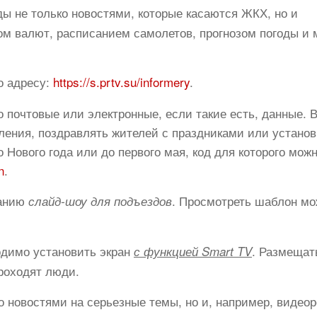
ды не только новостями, которые касаются ЖКХ, но и
м валют, расписанием самолетов, прогнозом погоды и 
о адресу:
https://s.prtv.su/informery
.
то почтовые или электронные, если такие есть, данные. 
ления, поздравлять жителей с праздниками или установ
 Нового года или до первого мая, код для которого мож
n
.
данию
. Просмотреть шаблон мо
слайд-шоу для подъездов
одимо установить экран
. Размещат
с функцией Smart TV
проходят люди.
о новостями на серьезные темы, но и, например, видео