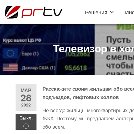
Решения
Ин
PRTV
онлайн-
конструктор
слайд-шоу
для
телевизоров
Телевизор в хо
Расскажите своим жильцам обо всех
МАР
28
,
подъездов
лифтовых холлов
2022
Не всегда жильцы многоквартирных до
Выкл.
ЖКХ. Поэтому мы предлагаем альтер
обо всем.