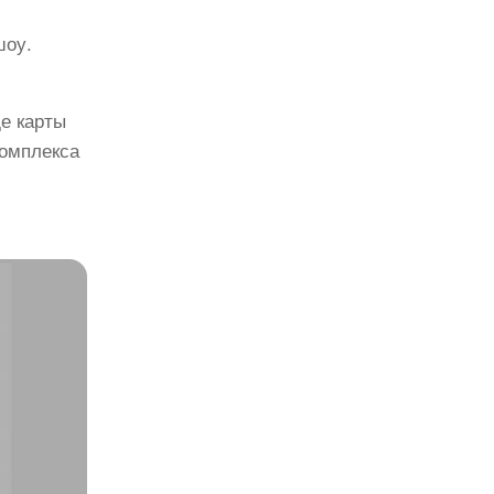
шоу.
де карты
комплекса