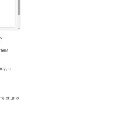
ь?
гаем
оу, в
ите опцию