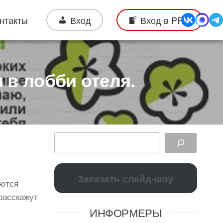
нтакты
Вход
Вход в PRO
 в лобби отеля.
Заказать слайд-шоу
аются
 расскажут
ИНФОРМЕРЫ