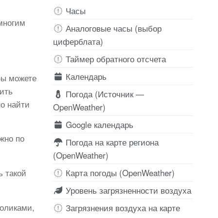
Часы
многим
Аналоговые часы (выбор
циферблата)
Таймер обратного отсчета
Календарь
Вы можете
ить
Погода (Источник —
но найти
OpenWeather)
Google календарь
жно по
Погода на карте региона
(OpenWeather)
Карта погоды (OpenWeather)
ь такой
Уровень загрязненности воздуха
роликами,
Загрязнения воздуха на карте