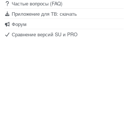
Частые вопросы (FAQ)
Приложение для ТВ: скачать
Форум
Сравнение версий SU и PRO
Все для создания
Ресурсы
слайд-шоу
О сервисе
Информеры
Требования к ТВ
Шаблоны
Новости
Инструкции
Вопрос-ответ
Приложение для ТВ
Поиск по сайту
Приложение