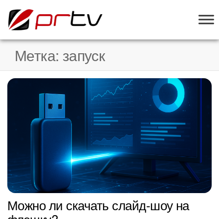
PRTV
онлайн-
конструктор
слайд-шоу
Метка:
запуск
для
телевизоров
Можно ли скачать слайд-шоу на
флэшку?