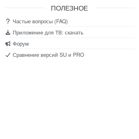
ПОЛЕЗНОЕ
Частые вопросы (FAQ)
Приложение для ТВ: скачать
Форум
Сравнение версий SU и PRO
Все для создания
Ресурсы
слайд-шоу
О сервисе
Информеры
Требования к ТВ
Шаблоны
Новости
Инструкции
Вопрос-ответ
Приложение для ТВ