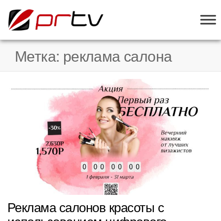
PRTV
онлайн-
конструктор
слайд-шоу
Метка:
реклама салона
для
телевизоров
Реклама салонов красоты с
использованием цифрового