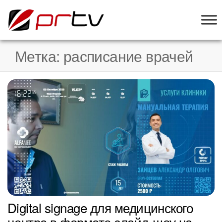
PRTV
онлайн-
конструктор
слайд-шоу
Метка:
расписание врачей
для
телевизоров
Digital signage для медицинского
центра в формате слайд-шоу на