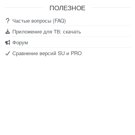
ПОЛЕЗНОЕ
Частые вопросы (FAQ)
Приложение для ТВ: скачать
Форум
Сравнение версий SU и PRO
Все для создания
Ресурсы
слайд-шоу
О сервисе
Информеры
Требования к ТВ
Шаблоны
Новости
Инструкции
Вопрос-ответ
Приложение для ТВ