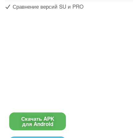
Сравнение версий SU и PRO
Все для создания
Ресурсы
слайд-шоу
О сервисе
Информеры
Требования к ТВ
Шаблоны
Новости
Инструкции
Вопрос-ответ
Приложение для ТВ
Поиск по сайту
Приложение
Скачать APK
для Android