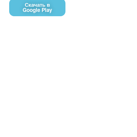
Скачать в
Google Play
Контакты
Чат поддержки
E-mail
Соц сети
Вконтакте
Telegram
Youtube
MAX
– Программное обеспечение, для
PRTV
удалённого управления контентом на экранах