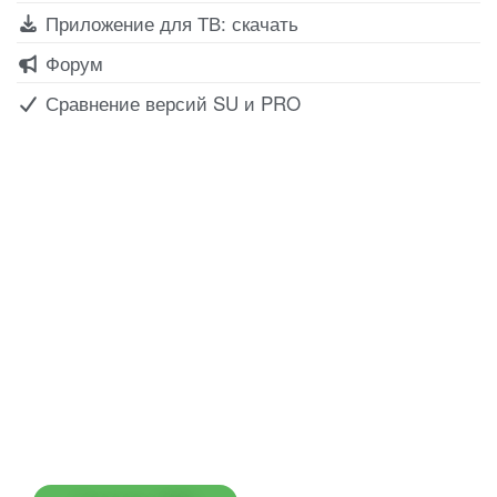
Приложение для ТВ: скачать
Форум
Сравнение версий SU и PRO
Все для создания
Ресурсы
слайд-шоу
О сервисе
Информеры
Требования к ТВ
Шаблоны
Новости
Инструкции
Вопрос-ответ
Приложение для ТВ
Поиск по сайту
Приложение