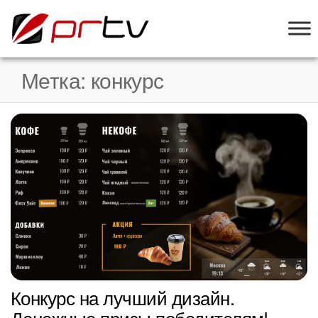
PRTV
онлайн-
конструктор
слайд-шоу
Метка:
конкурс
для
телевизоров
Конкурс на лучший дизайн.
Денежные призы победителям!