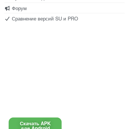
Форум
Сравнение версий SU и PRO
Все для создания
Ресурсы
слайд-шоу
О сервисе
Информеры
Требования к ТВ
Шаблоны
Новости
Инструкции
Вопрос-ответ
Приложение для ТВ
Поиск по сайту
Приложение
Скачать APK
для Android