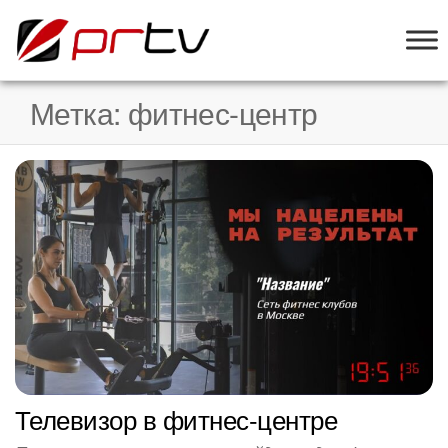
PRTV
онлайн-
конструктор
слайд-шоу
Метка:
фитнес-центр
для
телевизоров
Телевизор в фитнес-центре