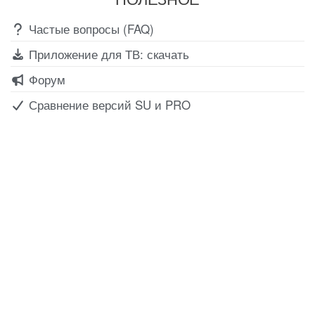
Частые вопросы (FAQ)
Приложение для ТВ: скачать
Форум
Сравнение версий SU и PRO
Все для создания
Ресурсы
слайд-шоу
О сервисе
Информеры
Требования к ТВ
Шаблоны
Новости
Инструкции
Вопрос-ответ
Приложение для ТВ
Поиск по сайту