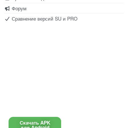
Форум
Сравнение версий SU и PRO
Все для создания
Ресурсы
слайд-шоу
О сервисе
Информеры
Требования к ТВ
Шаблоны
Новости
Инструкции
Вопрос-ответ
Приложение для ТВ
Поиск по сайту
Приложение
Скачать APK
для Android