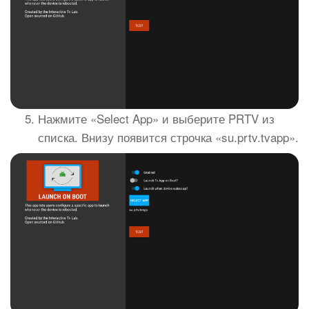
Нажмите «Select App» и выберите PRTV из
списка. Внизу появится строчка «su.prtv.tvapp».