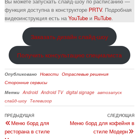
Вы можете запускать слайд-шоу по расписанию —
функция доступна в конструкторе
PRTV
. Подробная
видеоинструкция есть на
YouTube
и
RuTube
.
Заказать дизайн слайд-шоу
Получить консультацию специалиста
Опубликовано
Новости
Отраслевые решения
Сторонние сервисы
Метки
Android
Android TV
digital signage
автозапуск
слайд-шоу
Телевизор
ПРЕДЫДУЩАЯ
СЛЕДУЮЩАЯ
Меню борд для
Меню борд для кофейня в
ресторана в стиле
стиле Модерн