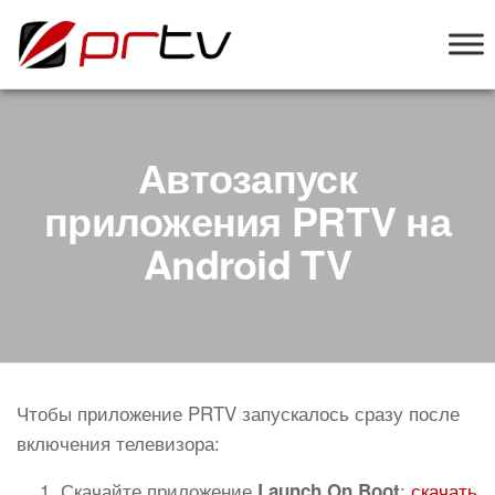
PRTV
онлайн-
конструктор
слайд-шоу
для
телевизоров
Автозапуск
приложения PRTV на
Android TV
Чтобы приложение PRTV запускалось сразу после
включения телевизора:
Скачайте приложение
:
скачать
Launch On Boot