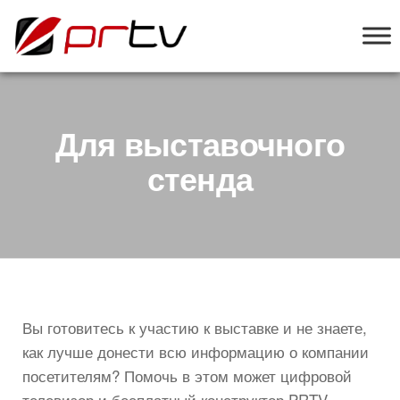
PRTV
онлайн-
конструктор
слайд-шоу
для
телевизоров
Для выставочного
стенда
Вы готовитесь к участию к выставке и не знаете,
как лучше донести всю информацию о компании
посетителям? Помочь в этом может цифровой
телевизор и бесплатный конструктор PRTV.