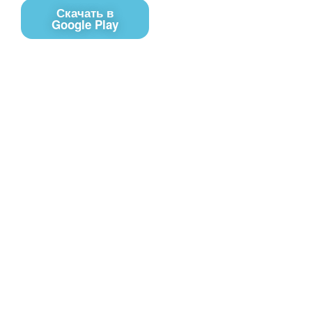
Скачать в
Google Play
Контакты
Чат поддержки
E-mail
Соц сети
Вконтакте
Telegram
Youtube
MAX
– Программное обеспечение, для
PRTV
удалённого управления контентом на экранах