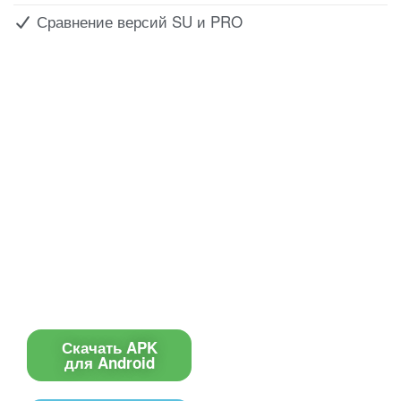
Сравнение версий SU и PRO
Все для создания
Ресурсы
слайд-шоу
О сервисе
Информеры
Требования к ТВ
Шаблоны
Новости
Инструкции
Вопрос-ответ
Приложение для ТВ
Поиск по сайту
Приложение
Скачать APK
для Android