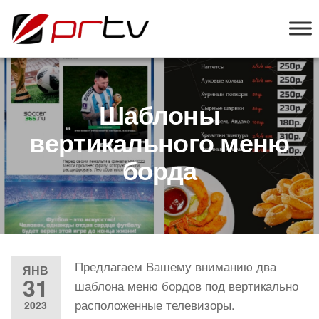
PRTV
онлайн-
конструктор
слайд-шоу
для
телевизоров
Шаблоны
вертикального меню
борда
Предлагаем Вашему вниманию два
ЯНВ
31
шаблона меню бордов под вертикально
расположенные телевизоры.
2023