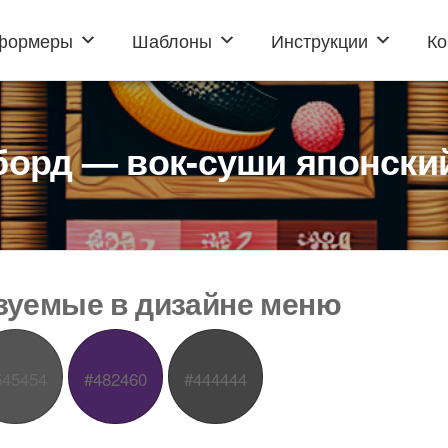
формеры
Шаблоны
Инструкции
Ко
орд — вок-суши японски
ьзуемые в дизайне меню
545454
#482460
#444444