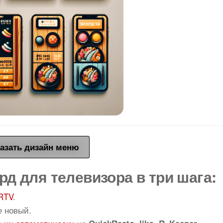
азать дизайн меню
рд для телевизора в три шага:
RTV
.
е новый.