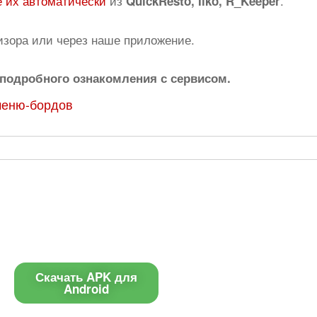
 их автоматически
из
.
QuickResto, Iiko, R_Keeper
изора или через наше приложение.
подробного ознакомления с сервисом.
меню-бордов
Приложение
Контакты
Чат поддержки
Скачать APK для
Android
E-mail