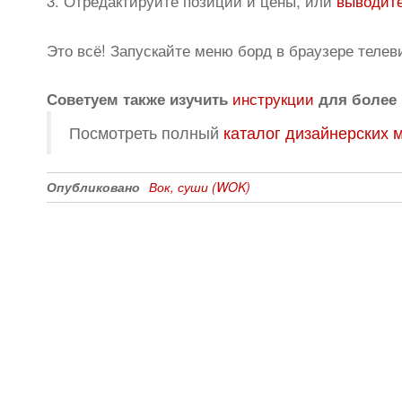
3. Отредактируйте позиции и цены, или
выводите
Это всё! Запускайте меню борд в браузере телев
инструкции
Советуем также изучить
для более 
Посмотреть полный
каталог дизайнерских 
Опубликовано
Вок, суши (WOK)
Все для создания
Ресурсы
слайд-шоу
О сервисе
Информеры
Требования к ТВ
Шаблоны
Новости