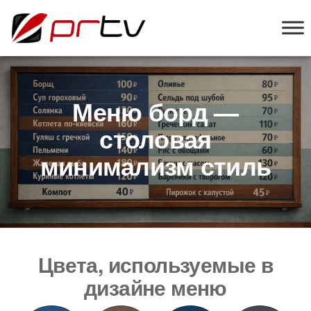
PRTV
онлайн-
конструктор
слайд-шоу
для
телевизоров
Меню борд —
столовая
минимализм стиль
Цвета, используемые в
дизайне меню