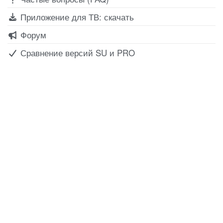
Приложение для ТВ: скачать
Форум
Сравнение версий SU и PRO
Все для создания
Ресурсы
слайд-шоу
О сервисе
Информеры
Требования к ТВ
Шаблоны
Новости
Инструкции
Вопрос-ответ
Приложение для ТВ
Поиск по сайту
Приложение