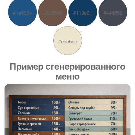
#1e5384
#6c5548
#113c61
#444852
#ede5ce
Пример сгенерированного
меню