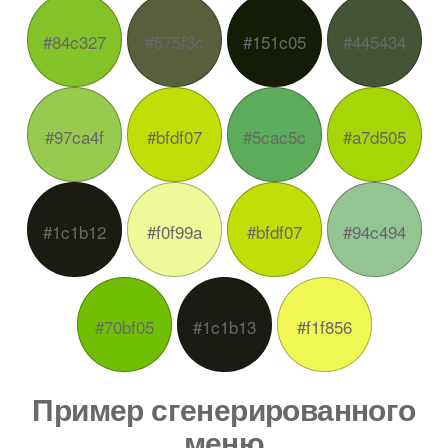
#84c327
#575f3c
#151c05
#445434
#97ca4f
#bfdf07
#5cac5c
#a7d505
#1c1b12
#f0f99a
#bfdf07
#94c494
#70bf05
#1c1b13
#f1f856
Пример сгенерированного
меню