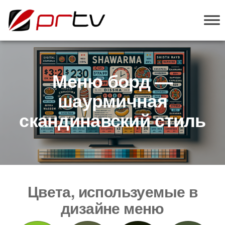
PRTV
онлайн-
конструктор
слайд-шоу
для
телевизоров
Меню борд —
шаурмичная
скандинавский стиль
Цвета, используемые в
дизайне меню