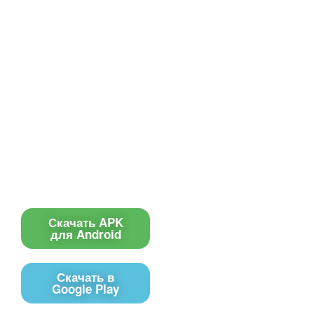
Все для создания
Ресурсы
слайд-шоу
О сервисе
Информеры
Требования к ТВ
Шаблоны
Новости
Инструкции
Вопрос-ответ
Приложение для ТВ
Поиск по сайту
Приложение
Скачать APK
для Android
Скачать в
Google Play