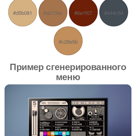
#d5b081
#a5734c
#6e1f07
#444c54
#c28e5b
Пример сгенерированного
меню