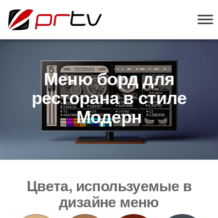
PRTV
онлайн-
конструктор
слайд-шоу
для
телевизоров
Меню борд для
ресторана в стиле
Модерн
Цвета, используемые в
дизайне меню