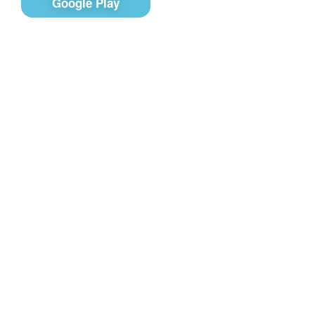
Google Play
Контакты
Чат поддержки
E-mail
Соц сети
Вконтакте
Telegram
Youtube
MAX
– Программное обеспечение, для
PRTV
удалённого управления контентом на экранах
телевизоров Смарт ТВ в онлайн-режиме (digital
signage).