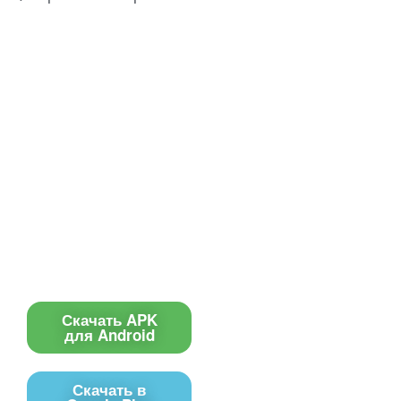
Все для создания
Ресурсы
слайд-шоу
О сервисе
Информеры
Требования к ТВ
Шаблоны
Новости
Инструкции
Вопрос-ответ
Приложение для ТВ
Поиск по сайту
Приложение
Скачать APK
для Android
Скачать в