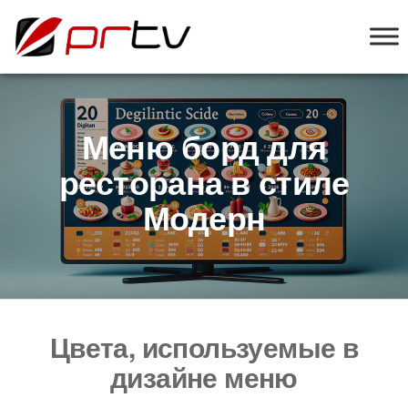
PRTV
онлайн-
конструктор
слайд-шоу
для
телевизоров
Меню борд для
ресторана в стиле
Модерн
Цвета, используемые в
дизайне меню