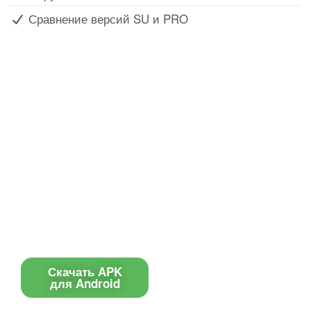
Сравнение версий SU и PRO
Все для создания
Ресурсы
слайд-шоу
О сервисе
Информеры
Требования к ТВ
Шаблоны
Новости
Инструкции
Вопрос-ответ
Приложение для ТВ
Поиск по сайту
Приложение
Скачать APK
для Android