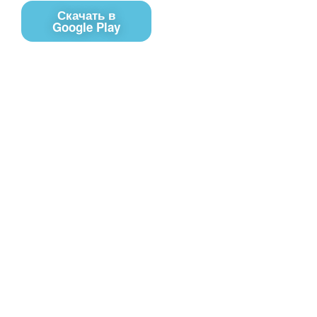
Скачать в
Google Play
Контакты
Чат поддержки
E-mail
Соц сети
Вконтакте
Telegram
Youtube
MAX
– Программное обеспечение, для
PRTV
удалённого управления контентом на экранах