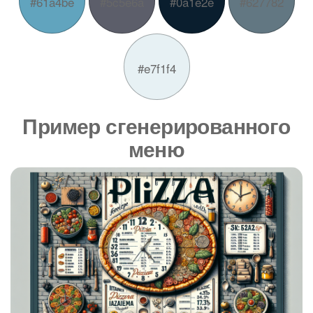
#61a4be
#5c5e6a
#0a1e2e
#627782
#e7f1f4
Пример сгенерированного
меню