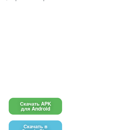
Все для создания
Ресурсы
слайд-шоу
О сервисе
Информеры
Требования к ТВ
Шаблоны
Новости
Инструкции
Вопрос-ответ
Приложение для ТВ
Поиск по сайту
Приложение
Скачать APK
для Android
Скачать в