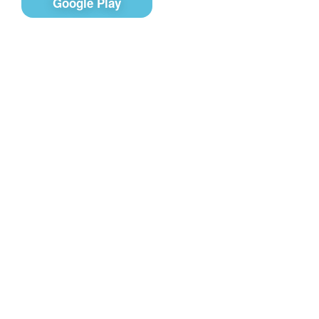
Google Play
Контакты
Чат поддержки
E-mail
Соц сети
Вконтакте
Telegram
Youtube
MAX
– Программное обеспечение, для
PRTV
удалённого управления контентом на экранах
телевизоров Смарт ТВ в онлайн-режиме (digital
signage).