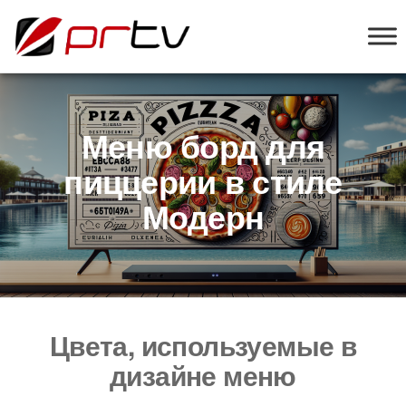
PRTV
онлайн-
конструктор
слайд-шоу
для
телевизоров
Меню борд для
пиццерии в стиле
Модерн
Цвета, используемые в
дизайне меню