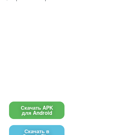
Все для создания
Ресурсы
слайд-шоу
О сервисе
Информеры
Требования к ТВ
Шаблоны
Новости
Инструкции
Вопрос-ответ
Приложение для ТВ
Поиск по сайту
Приложение
Скачать APK
для Android
Скачать в