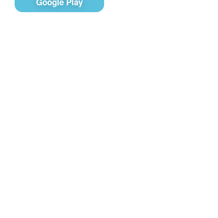
Google Play
Контакты
Чат поддержки
E-mail
Соц сети
Вконтакте
Telegram
Youtube
MAX
– Программное обеспечение, для
PRTV
удалённого управления контентом на экранах
телевизоров Смарт ТВ в онлайн-режиме (digital
signage).