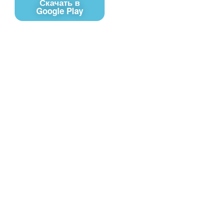
Скачать в
Google Play
Контакты
Чат поддержки
E-mail
Соц сети
Вконтакте
Telegram
Youtube
MAX
– Программное обеспечение, для
PRTV
удалённого управления контентом на экранах
телевизоров Смарт ТВ в онлайн-режиме (digital