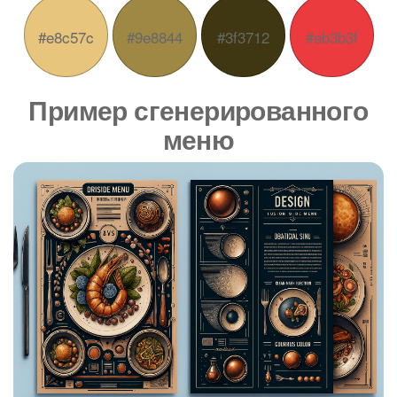
#e8c57c
#9e8844
#3f3712
#eb3b3f
Пример сгенерированного
меню