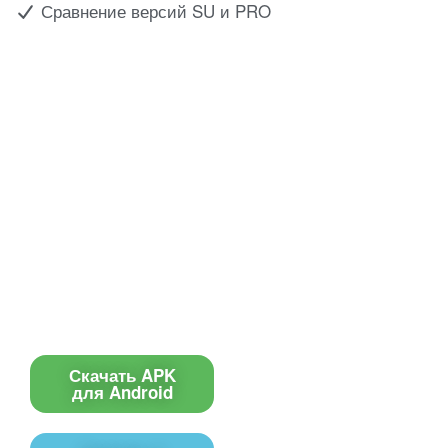
Сравнение версий SU и PRO
Все для создания
Ресурсы
слайд-шоу
О сервисе
Информеры
Требования к ТВ
Шаблоны
Новости
Инструкции
Вопрос-ответ
Приложение для ТВ
Поиск по сайту
Приложение
Скачать APK
для Android