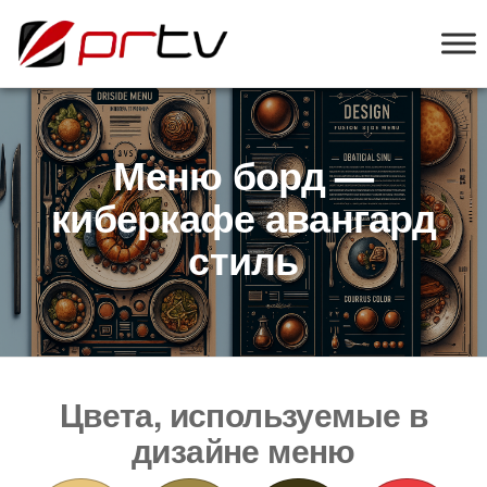
PRTV
онлайн-
конструктор
слайд-шоу
для
телевизоров
Меню борд —
киберкафе авангард
стиль
Цвета, используемые в
дизайне меню