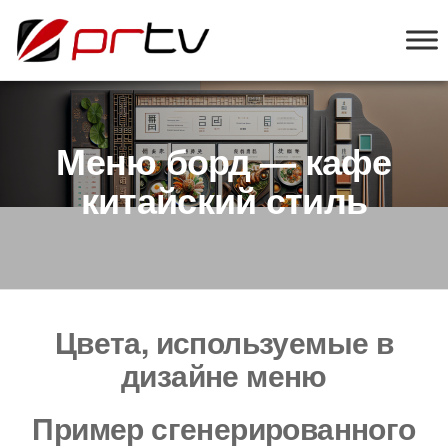
PRTV
онлайн-
конструктор
слайд-шоу
для
телевизоров
Меню борд — кафе
китайский стиль
Цвета, используемые в
дизайне меню
Пример сгенерированного