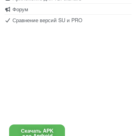
Форум
Сравнение версий SU и PRO
Все для создания
Ресурсы
слайд-шоу
О сервисе
Информеры
Требования к ТВ
Шаблоны
Новости
Инструкции
Вопрос-ответ
Приложение для ТВ
Поиск по сайту
Приложение
Скачать APK
для Android