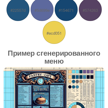
#22557d
#5d699e
#154671
#574263
#ecd051
Пример сгенерированного
меню