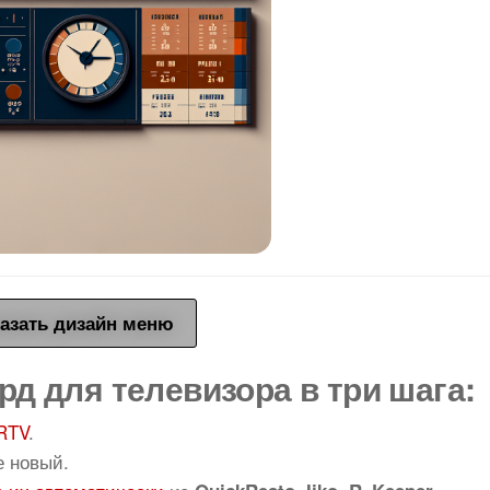
азать дизайн меню
рд для телевизора в три шага:
RTV
.
е новый.