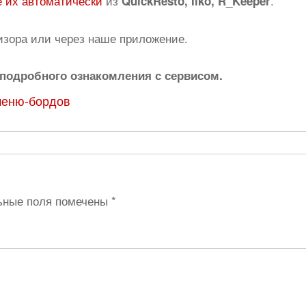
 их автоматически
из
.
QuickResto, Iiko, R_Keeper
изора или через наше приложение.
подробного ознакомления с сервисом.
меню-бордов
ьные поля помечены
*