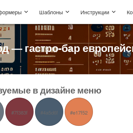
формеры
Шаблоны
Инструкции
Ко
д — гастро-бар европейс
ьзуемые в дизайне меню
#7f383f
#4a5d6f
#e17f52