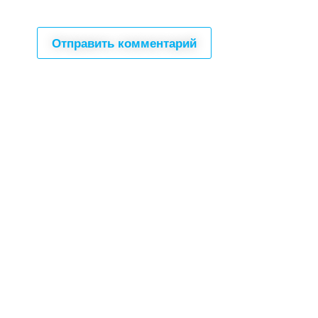
Все для создания
Ресурсы
слайд-шоу
О сервисе
Информеры
Требования к ТВ
Шаблоны
Новости
Инструкции
Вопрос-ответ
Приложение для ТВ
Поиск по сайту
– Программное обеспечение, для удалённого 
PRTV