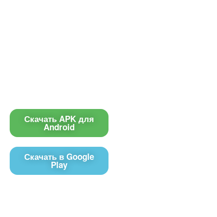
Приложение
Контакты
Чат поддержки
Скачать APK для
Android
E-mail
Скачать в Google
Play
управления контентом на экранах телевизоров Смарт ТВ 