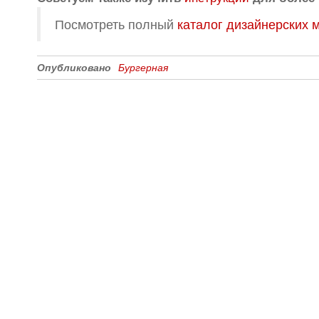
Посмотреть полный
каталог дизайнерских 
Опубликовано
Бургерная
Все для создания
Ресурсы
слайд-шоу
О сервисе
Информеры
Требования к ТВ
Шаблоны
Новости