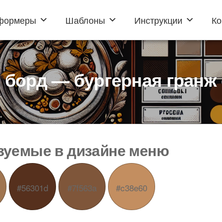
формеры
Шаблоны
Инструкции
Ко
борд — бургерная гранж
ьзуемые в дизайне меню
#56301d
#7f563a
#c38e60