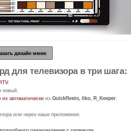
азать дизайн меню
рд для телевизора в три шага:
RTV
.
е новый.
 их автоматически
из
.
QuickResto, Iiko, R_Keeper
изора или через наше приложение.
подробного ознакомления с сервисом.