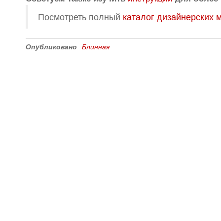
Посмотреть полный
каталог дизайнерских 
Опубликовано
Блинная
Все для создания
Ресурсы
слайд-шоу
О сервисе
Информеры
Требования к ТВ
Шаблоны
Новости