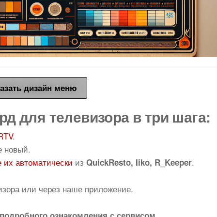
азать дизайн меню
рд для телевизора в три шага:
RTV
.
е новый.
 их автоматически
из
.
QuickResto, Iiko, R_Keeper
изора или через наше приложение.
подробного ознакомления с сервисом.