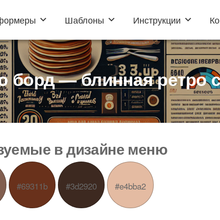
формеры
Шаблоны
Инструкции
Ко
 борд — блинная ретро 
ьзуемые в дизайне меню
#69311b
#3d2920
#e4bba2