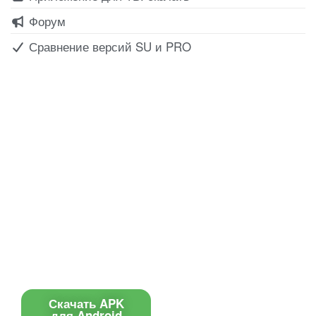
Форум
Сравнение версий SU и PRO
Все для создания
Ресурсы
слайд-шоу
О сервисе
Информеры
Требования к ТВ
Шаблоны
Новости
Инструкции
Вопрос-ответ
Приложение для ТВ
Поиск по сайту
Приложение
Скачать APK
для Android