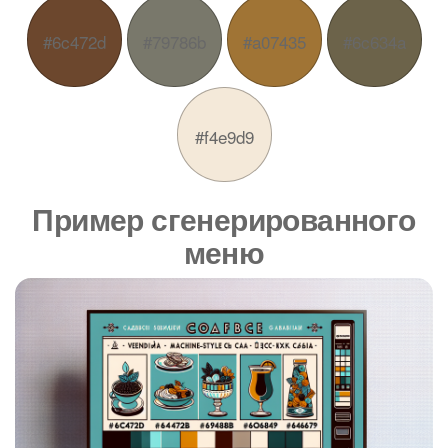
#6c472d
#79786b
#a07435
#6c634a
#f4e9d9
Пример сгенерированного
меню