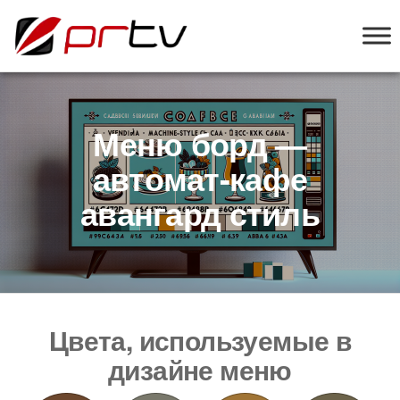
PRTV
онлайн-
конструктор
слайд-шоу
для
телевизоров
Меню борд —
автомат-кафе
авангард стиль
Цвета, используемые в
дизайне меню