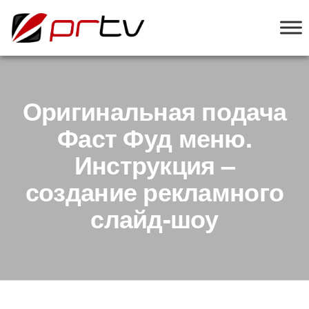
PRTV
онлайн-
конструктор
слайд-шоу
для
телевизоров
Оригинальная подача
Фаст Фуд меню.
Инструкция –
создание рекламного
слайд-шоу