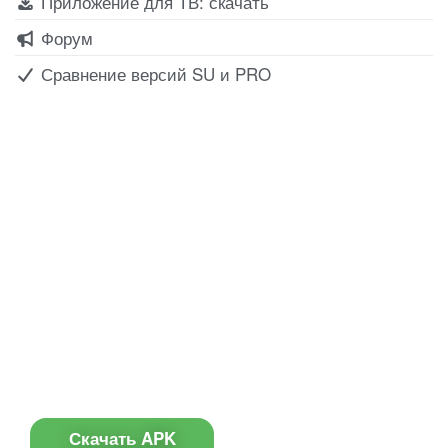
Приложение для ТВ: скачать
Форум
Сравнение версий SU и PRO
Все для создания
Ресурсы
слайд-шоу
О сервисе
Информеры
Требования к ТВ
Шаблоны
Новости
Инструкции
Вопрос-ответ
Приложение для ТВ
Поиск по сайту
Приложение
Скачать APK