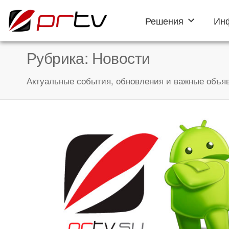
Решения
Ин
PRTV
онлайн-
конструктор
слайд-шоу
Рубрика:
Новости
для
телевизоров
Актуальные события, обновления и важные объяв