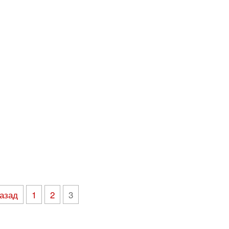
азад
1
2
3