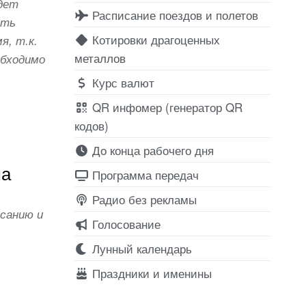
удет
Расписание поездов и полетов
ить
Котировки драгоценных
я, т.к.
металлов
обходимо
Курс валют
QR инфомер (генератор QR
кодов)
До конца рабочего дня
ма
Программа передач
Радио без рекламы
исанию и
Голосование
Лунный календарь
Праздники и именины