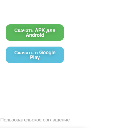
Приложение
Контакты
Чат поддержки
Скачать APK для
Android
E-mail
Скачать в Google
Play
управления контентом на экранах телевизоров Смарт ТВ 
signage).
2019 — 2026 @ prtv.su
Пользовательское соглашение