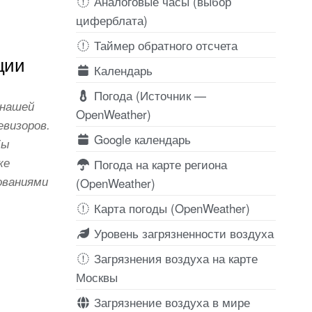
Аналоговые часы (выбор
циферблата)
Таймер обратного отсчета
ции
Календарь
Погода (Источник —
 нашей
OpenWeather)
евизоров.
Google календарь
бы
же
Погода на карте региона
ованиями
(OpenWeather)
Карта погоды (OpenWeather)
Уровень загрязненности воздуха
Загрязнения воздуха на карте
Москвы
Загрязнение воздуха в мире