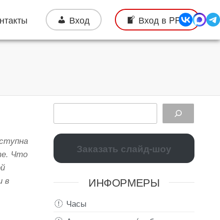
нтакты
Вход
Вход в PRO
оступна
Заказать слайд-шоу
те. Что
ой
ИНФОРМЕРЫ
и в
Часы