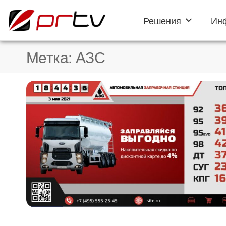
Решения
Ин
PRTV
онлайн-
конструктор
слайд-шоу
Метка:
АЗС
для
телевизоров