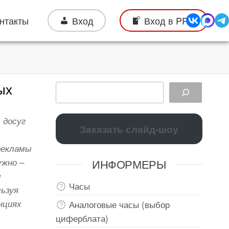
нтакты
Вход
Вход в PRO
ых
 досуг
Заказать слайд-шоу
рекламы
ИНФОРМЕРЫ
ужно –
м
Часы
ьзуя
нциях
Аналоговые часы (выбор
циферблата)