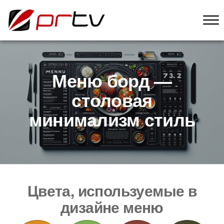
PRTV
онлайн-
конструктор
слайд-шоу
для
телевизоров
Меню борд —
столовая
минимализм стиль
Цвета, используемые в
дизайне меню