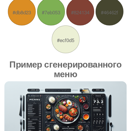
#db8d23
#7eb053
#824134
#46462f
#ecf0d5
Пример сгенерированного
меню