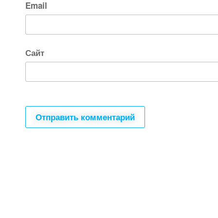
Email
Сайт
Все для создания
Ресурсы
слайд-шоу
О сервисе
Информеры
Требования к ТВ