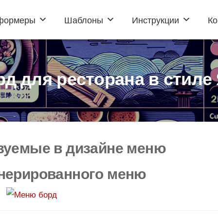
формеры
Шаблоны
Инструкции
Ко
д для ресторана в стиле
ьзуемые в дизайне меню
нерированного меню