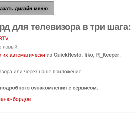
азать дизайн меню
рд для телевизора в три шага:
RTV
.
е новый.
 их автоматически
из
.
QuickResto, Iiko, R_Keeper
изора или через наше приложение.
подробного ознакомления с сервисом.
меню-бордов