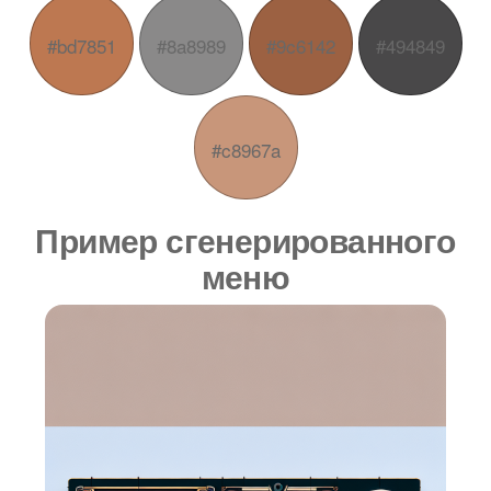
#bd7851
#8a8989
#9c6142
#494849
#c8967a
Пример сгенерированного
меню