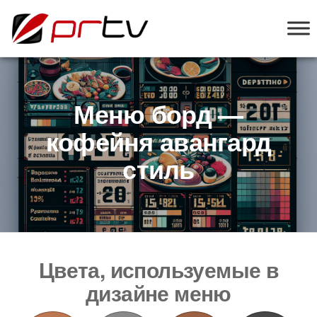
PRTV
онлайн-
конструктор
слайд-шоу
для
телевизоров
Меню борд —
кофейня авангард
стиль
Цвета, используемые в
дизайне меню