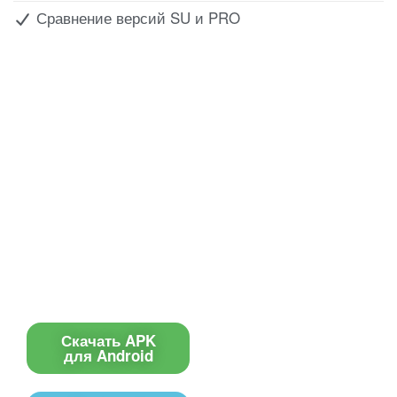
Сравнение версий SU и PRO
Все для создания
Ресурсы
слайд-шоу
О сервисе
Информеры
Требования к ТВ
Шаблоны
Новости
Инструкции
Вопрос-ответ
Приложение для ТВ
Поиск по сайту
Приложение
Скачать APK
для Android