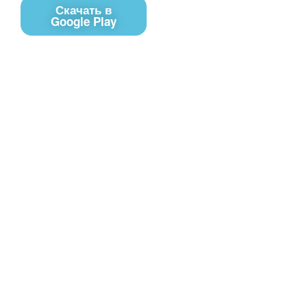
Скачать в
Google Play
Контакты
Чат поддержки
E-mail
Соц сети
Вконтакте
Telegram
Youtube
MAX
– Программное обеспечение, для
PRTV
удалённого управления контентом на экранах
телевизоров Смарт ТВ в онлайн-режиме (digital