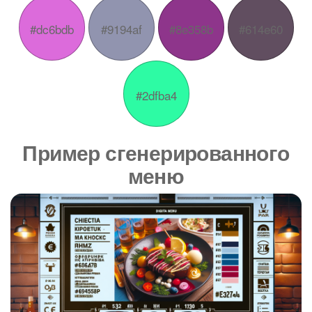
#dc6bdb
#9194af
#8e358b
#614e60
#2dfba4
Пример сгенерированного
меню