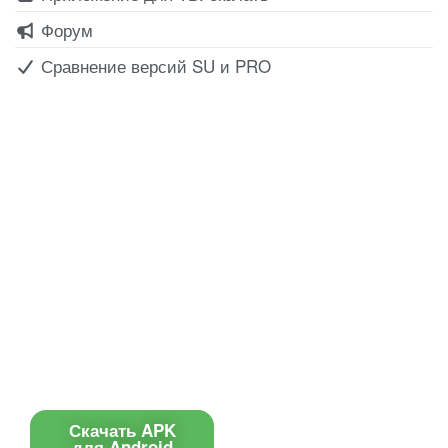
Форум
Сравнение версий SU и PRO
Все для создания
Ресурсы
слайд-шоу
О сервисе
Информеры
Требования к ТВ
Шаблоны
Новости
Инструкции
Вопрос-ответ
Приложение для ТВ
Поиск по сайту
Приложение
Скачать APK
для Android