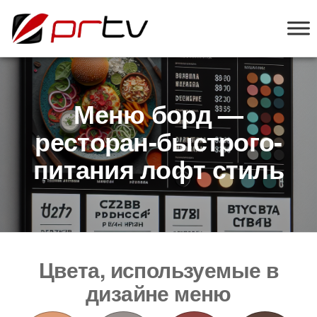
PRTV
онлайн-
конструктор
слайд-шоу
для
телевизоров
Меню борд —
ресторан-быстрого-
питания лофт стиль
Цвета, используемые в
дизайне меню