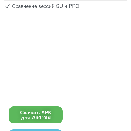
Сравнение версий SU и PRO
Все для создания
Ресурсы
слайд-шоу
О сервисе
Информеры
Требования к ТВ
Шаблоны
Новости
Инструкции
Вопрос-ответ
Приложение для ТВ
Поиск по сайту
Приложение
Скачать APK
для Android