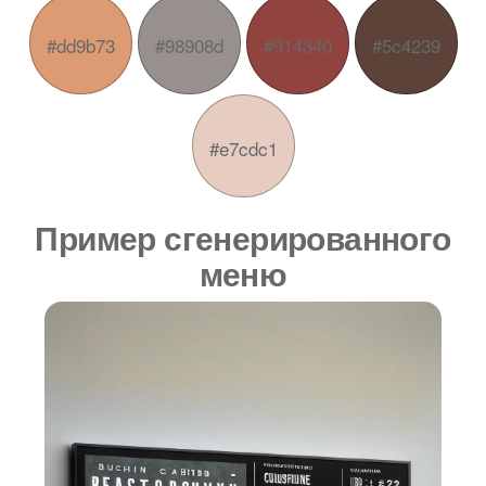
#dd9b73
#98908d
#914340
#5c4239
#e7cdc1
Пример сгенерированного
меню