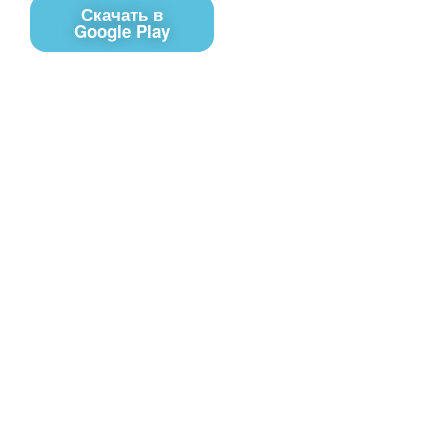
Скачать в
Google Play
Контакты
Чат поддержки
E-mail
Соц сети
Вконтакте
Telegram
Youtube
MAX
– Программное обеспечение, для
PRTV
удалённого управления контентом на экранах
телевизоров Смарт ТВ в онлайн-режиме (digital