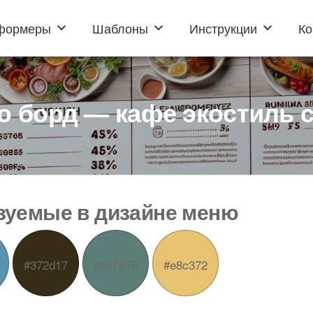
формеры
Шаблоны
Инструкции
Ко
 борд — кафе экостиль 
ьзуемые в дизайне меню
#372d17
#5c7e79
#e8c372