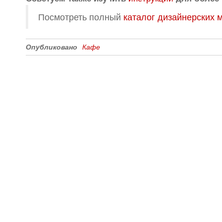
Посмотреть полный
каталог дизайнерских 
Опубликовано
Кафе
Все для создания
Ресурсы
слайд-шоу
О сервисе
Информеры
Требования к ТВ
Шаблоны
Новости