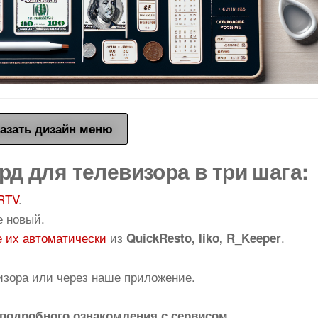
азать дизайн меню
рд для телевизора в три шага:
RTV
.
е новый.
 их автоматически
из
.
QuickResto, Iiko, R_Keeper
изора или через наше приложение.
подробного ознакомления с сервисом.